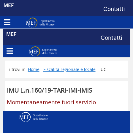
Menu di s
MEF
Contatti
Apri menu principale
Dipartimento delle Finanze
Menu di s
MEF
Contatti
Apri menu principale
Dipartimento delle Finanze
Ti trovi in:
Home
-
Fiscalità regionale e locale
- IUC
IMU L.n.160/19-TARI-IMI-IMIS
Momentaneamente fuori servizio
Dipartimento delle Finanz