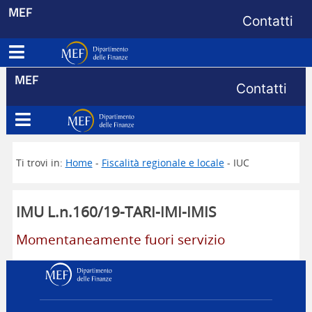
Menu di s
MEF
Contatti
Apri menu principale
Dipartimento delle Finanze
Menu di s
MEF
Contatti
Apri menu principale
Dipartimento delle Finanze
Ti trovi in:
Home
-
Fiscalità regionale e locale
- IUC
IMU L.n.160/19-TARI-IMI-IMIS
Momentaneamente fuori servizio
Dipartimento delle Finanz