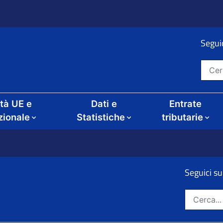
Seguic
Cerca nel sito
ità UE e
Dati e
Entrate
zionale
Statistiche
tributarie
Seguici su
ze
Cerca nel sito: