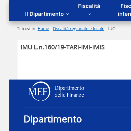
Menu principale
Fiscalità
Fisc
Il Dipartimento
inte
Ti trovi in:
Home
-
Fiscalità regionale e locale
- IUC
IMU L.n.160/19-TARI-IMI-IMIS
Dipartimento delle Fina
Dipartimento