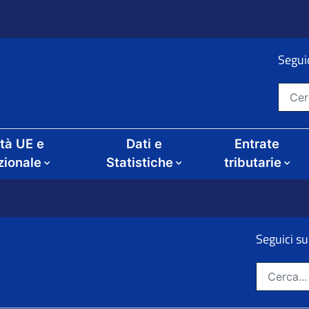
Seguic
Cerca nel sito
ità UE e
Dati e
Entrate
zionale
Statistiche
tributarie
Seguici su
ze
Cerca nel sito: