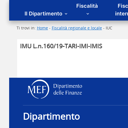
Menu principale
Fiscalità
Fisc
Il Dipartimento
inte
Ti trovi in:
Home
-
Fiscalità regionale e locale
- IUC
IMU L.n.160/19-TARI-IMI-IMIS
Dipartimento delle Fina
Dipartimento