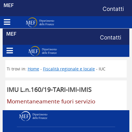
Menu di s
MEF
Contatti
Apri menu principale
Dipartimento delle Finanze
Menu di s
MEF
Contatti
Apri menu principale
Dipartimento delle Finanze
Ti trovi in:
Home
-
Fiscalità regionale e locale
- IUC
IMU L.n.160/19-TARI-IMI-IMIS
Momentaneamente fuori servizio
Dipartimento delle Finanz