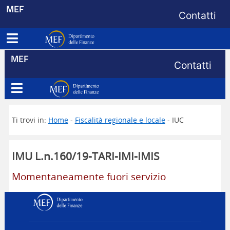
Menu di s
MEF
Contatti
Apri menu principale
Dipartimento delle Finanze
Menu di s
MEF
Contatti
Apri menu principale
Dipartimento delle Finanze
Ti trovi in:
Home
-
Fiscalità regionale e locale
- IUC
IMU L.n.160/19-TARI-IMI-IMIS
Momentaneamente fuori servizio
Dipartimento delle Finanz