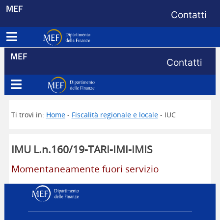
Menu di s
MEF
Contatti
Apri menu principale
Dipartimento delle Finanze
Menu di s
MEF
Contatti
Apri menu principale
Dipartimento delle Finanze
Ti trovi in:
Home
-
Fiscalità regionale e locale
- IUC
IMU L.n.160/19-TARI-IMI-IMIS
Momentaneamente fuori servizio
Dipartimento delle Finanz