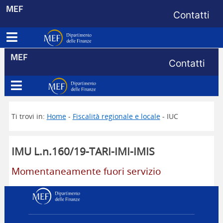
Menu di s
MEF
Contatti
Apri menu principale
Dipartimento delle Finanze
Menu di s
MEF
Contatti
Apri menu principale
Dipartimento delle Finanze
Ti trovi in:
Home
-
Fiscalità regionale e locale
- IUC
IMU L.n.160/19-TARI-IMI-IMIS
Momentaneamente fuori servizio
Dipartimento delle Finanz