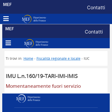
Menu di s
MEF
Contatti
Apri menu principale
Dipartimento delle Finanze
Menu di s
MEF
Contatti
Apri menu principale
Dipartimento delle Finanze
Ti trovi in:
Home
-
Fiscalità regionale e locale
- IUC
IMU L.n.160/19-TARI-IMI-IMIS
Momentaneamente fuori servizio
Dipartimento delle Finanz