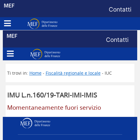
Menu di s
MEF
Contatti
Apri menu principale
Dipartimento delle Finanze
Menu di s
MEF
Contatti
Apri menu principale
Dipartimento delle Finanze
Ti trovi in:
Home
-
Fiscalità regionale e locale
- IUC
IMU L.n.160/19-TARI-IMI-IMIS
Momentaneamente fuori servizio
Dipartimento delle Finanz