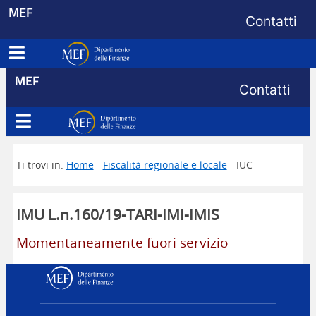
Menu di s
MEF
Contatti
Apri menu principale
Dipartimento delle Finanze
Menu di s
MEF
Contatti
Apri menu principale
Dipartimento delle Finanze
Ti trovi in:
Home
-
Fiscalità regionale e locale
- IUC
IMU L.n.160/19-TARI-IMI-IMIS
Momentaneamente fuori servizio
Dipartimento delle Finanz