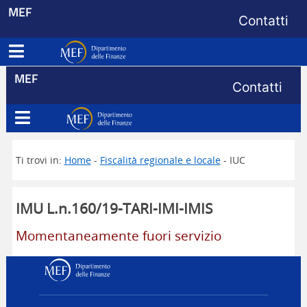
Menu di s
MEF
Contatti
Apri menu principale
Dipartimento delle Finanze
Menu di s
MEF
Contatti
Apri menu principale
Dipartimento delle Finanze
Ti trovi in:
Home
-
Fiscalità regionale e locale
- IUC
IMU L.n.160/19-TARI-IMI-IMIS
Momentaneamente fuori servizio
Dipartimento delle Finanz