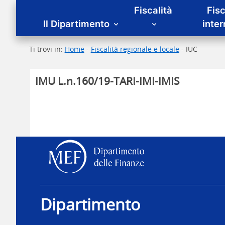
Menu principale
Fiscalità
Fisc
Il Dipartimento
inte
Ti trovi in:
Home
-
Fiscalità regionale e locale
- IUC
IMU L.n.160/19-TARI-IMI-IMIS
Dipartimento delle Fina
Dipartimento