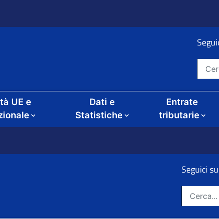
Seguic
Cerca nel sito
ità UE e
Dati e
Entrate
zionale
Statistiche
tributarie
Seguici su
ze
Cerca nel sito: