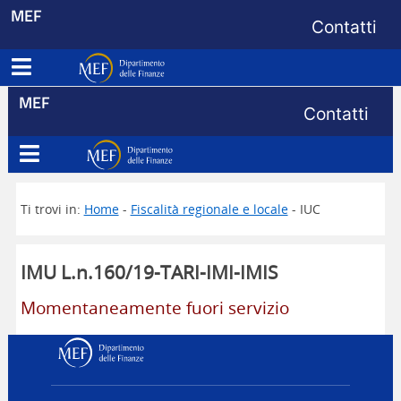
Menu di s
MEF
Contatti
Apri menu principale
Dipartimento delle Finanze
Menu di s
MEF
Contatti
Apri menu principale
Dipartimento delle Finanze
Ti trovi in:
Home
-
Fiscalità regionale e locale
- IUC
IMU L.n.160/19-TARI-IMI-IMIS
Momentaneamente fuori servizio
Dipartimento delle Finanz