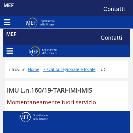
Menu di s
MEF
Contatti
Apri menu principale
Dipartimento delle Finanze
Menu di s
MEF
Contatti
Apri menu principale
Dipartimento delle Finanze
Ti trovi in:
Home
-
Fiscalità regionale e locale
- IUC
IMU L.n.160/19-TARI-IMI-IMIS
Momentaneamente fuori servizio
Dipartimento delle Finanz