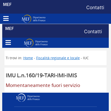
Menu di s
MEF
Contatti
Apri menu principale
Dipartimento delle Finanze
Menu di s
MEF
Contatti
Apri menu principale
Dipartimento delle Finanze
Ti trovi in:
Home
-
Fiscalità regionale e locale
- IUC
IMU L.n.160/19-TARI-IMI-IMIS
Momentaneamente fuori servizio
Dipartimento delle Finanz