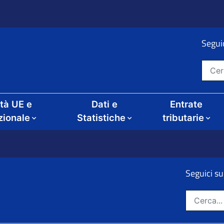
Seguic
Cerca nel sito
ità UE e
Dati e
Entrate
zionale
Statistiche
tributarie
Seguici su
ze
Cerca nel sito: