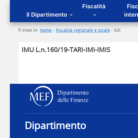
Menu principale
Fiscalità
Fisc
Il Dipartimento
inte
Ti trovi in:
Home
-
Fiscalità regionale e locale
- IUC
IMU L.n.160/19-TARI-IMI-IMIS
Dipartimento delle Fina
Dipartimento