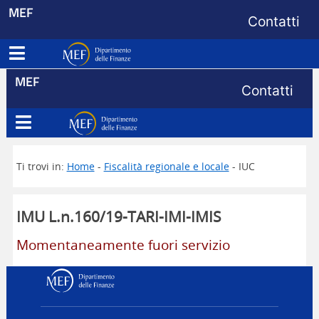
Menu di s
MEF
Contatti
Apri menu principale
Dipartimento delle Finanze
Menu di s
MEF
Contatti
Apri menu principale
Dipartimento delle Finanze
Ti trovi in:
Home
-
Fiscalità regionale e locale
- IUC
IMU L.n.160/19-TARI-IMI-IMIS
Momentaneamente fuori servizio
Dipartimento delle Finanz