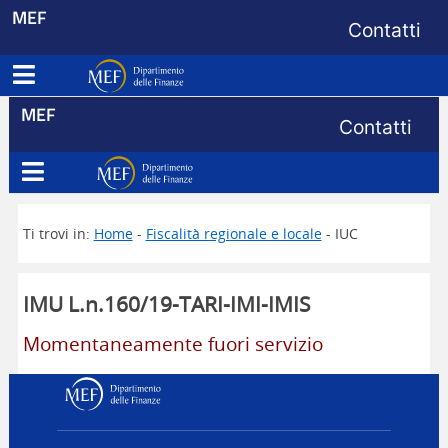
Menu di s
MEF
Contatti
Apri menu principale
Dipartimento delle Finanze
Menu di s
MEF
Contatti
Apri menu principale
Dipartimento delle Finanze
Ti trovi in:
Home
-
Fiscalità regionale e locale
- IUC
IMU L.n.160/19-TARI-IMI-IMIS
Momentaneamente fuori servizio
Dipartimento delle Finanz