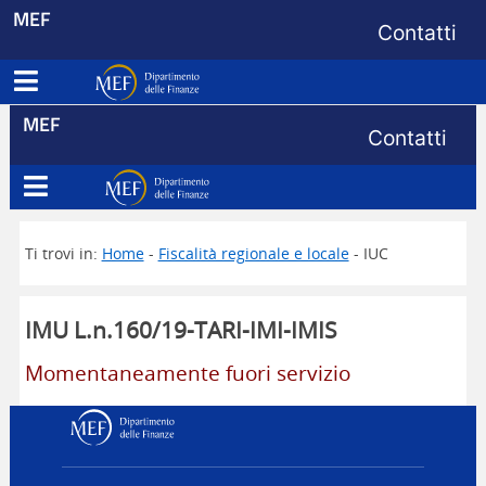
Menu di s
MEF
Contatti
Apri menu principale
Dipartimento delle Finanze
Menu di s
MEF
Contatti
Apri menu principale
Dipartimento delle Finanze
Ti trovi in:
Home
-
Fiscalità regionale e locale
- IUC
IMU L.n.160/19-TARI-IMI-IMIS
Momentaneamente fuori servizio
Dipartimento delle Finanz