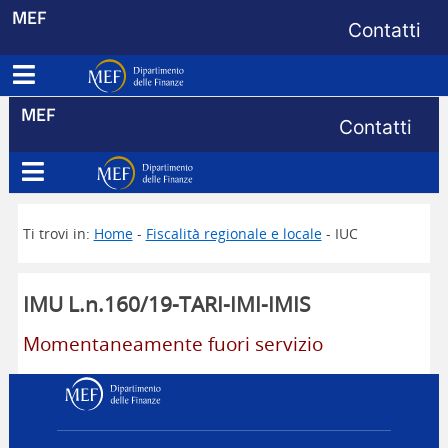
Menu di s
MEF
Contatti
Apri menu principale
Dipartimento delle Finanze
Menu di s
MEF
Contatti
Apri menu principale
Dipartimento delle Finanze
Ti trovi in:
Home
-
Fiscalità regionale e locale
- IUC
IMU L.n.160/19-TARI-IMI-IMIS
Momentaneamente fuori servizio
Dipartimento delle Finanz