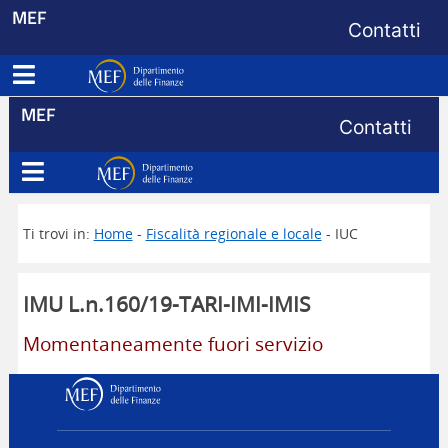
Menu di s
MEF
Contatti
Apri menu principale
Dipartimento delle Finanze
Menu di s
MEF
Contatti
Apri menu principale
Dipartimento delle Finanze
Ti trovi in:
Home
-
Fiscalità regionale e locale
- IUC
IMU L.n.160/19-TARI-IMI-IMIS
Momentaneamente fuori servizio
Dipartimento delle Finanz