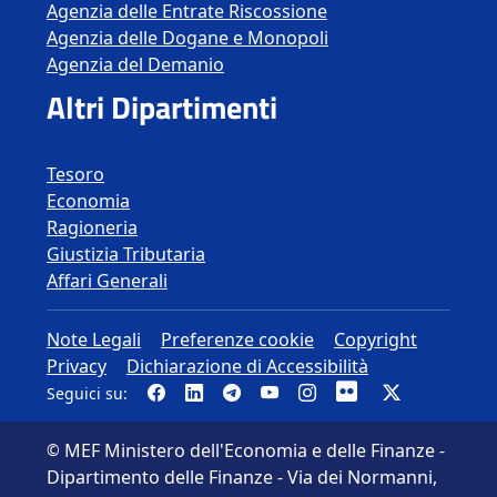
Agenzia delle Entrate Riscossione
Agenzia delle Dogane e Monopoli
Agenzia del Demanio
Altri Dipartimenti
Tesoro
Economia
Ragioneria
Giustizia Tributaria
Affari Generali
Altre informazioni
Note Legali
Preferenze cookie
Copyright
Privacy
Dichiarazione di Accessibilità
Pagina Facebook del MEF - Collegamento
Canale LinkedIn del MEF
Canale Telegram del MEF
Canale YouTube del MEF
Canale Instagram de
Canale Flickr de
Canale Twit
Seguici su:
MEF Ministero dell'Economia e delle Finanze -
©
Dipartimento delle Finanze - Via dei Normanni,