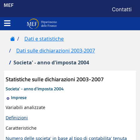
Menu di se
MEF
Contatti
Apri menu principale
Dipartimento delle Finanze
Home
Dati e statistiche
Dati sulle dichiarazioni 2003-2007
Societa' - anno d'imposta 2004
Statistiche sulle dichiarazioni 2003-2007
Societa' - anno d'imposta 2004
Tipo contributo
Imprese
Variabili analizzate
Definizioni
Caratteristiche
Numero delle societa' in base al tipo di contabilita' tenuta