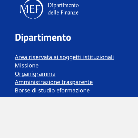
Dipartimento delle Finan
Dipartimento
Area riservata ai soggetti istituzionali
Missione
Organigramma
Amministrazione trasparente
Borse di studio eformazione
Altre informazioni
Note Legali
Preferenze cookie
Copyright
MEF Ministero dell'Economia e delle Finanze
©