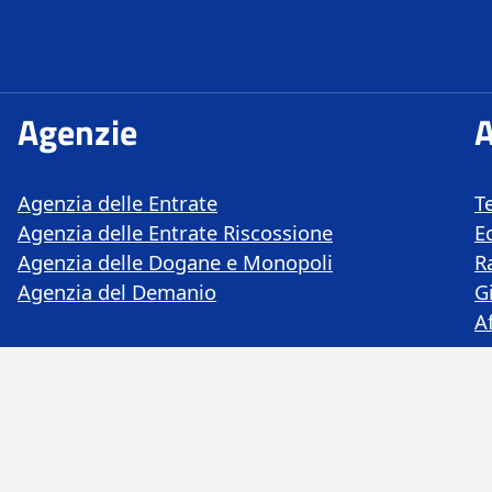
ze
Agenzie
A
Agenzia delle Entrate
T
Agenzia delle Entrate Riscossione
E
Agenzia delle Dogane e Monopoli
R
Agenzia del Demanio
G
A
Privacy
Dichiarazione di Accessibilità
 - Dipartimento delle Finanze - Via dei Normanni, 5