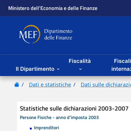
Ministero dell'Economia e delle Finanze
Dipartimento delle Finanze
Menu principale
Fiscalità
Fiscal
Il Dipartimento
interna
Home
Dati e statistiche
Dati sulle dichiara
Statistiche sulle dichiarazioni 2003-2007
Persone Fisiche - anno d'imposta 2003
Tipo contributo
Imprenditori