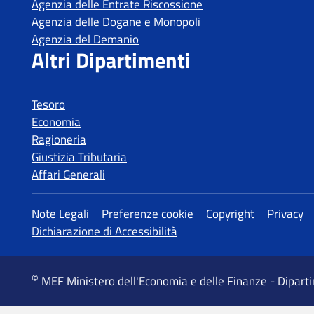
Agenzia delle Entrate Riscossione
Spain
Agenzia delle Dogane e Monopoli
Sweden
Agenzia del Demanio
Altri Dipartimenti
Hungary
Tesoro
Economia
Ragioneria
Giustizia Tributaria
Affari Generali
Altre informazioni
Note Legali
Preferenze cookie
Copyright
Privacy
Dichiarazione di Accessibilità
©
MEF Ministero dell'Economia e delle Finanze - Dipart