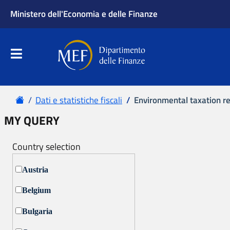
Ministero dell'Economia e delle Finanze
Apri menu principale
Dipartimento delle Finanze
Menu principale
Home
Dati e statistiche fiscali
Environmental taxation r
MY QUERY
Country selection
Austria
Belgium
Bulgaria