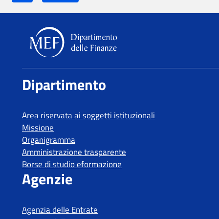
Lithuania
Luxembourg
Malta
Dipartimento delle Finanze
Netherlands
Dipartimento
Poland
Portugal
Area riservata ai soggetti istituzionali
United Kingdom
Missione
Organigramma
Czech Republic
Amministrazione trasparente
Romania
Borse di studio eformazione
Agenzie
Slovakia
Slovenia
Agenzia delle Entrate