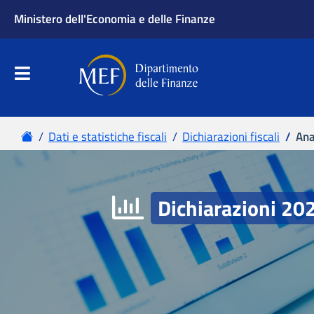
Ministero dell'Economia e delle Finanze
Apri menu principale
Dipartimento delle Finanze
Menu principale
Home
Dati e statistiche fiscali
Dichiarazioni fiscali
Ana
Dichiarazioni 20