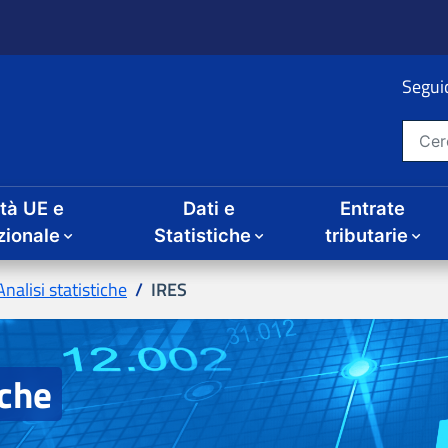
ità UE e
Dati e
Entrate
IRES
iche