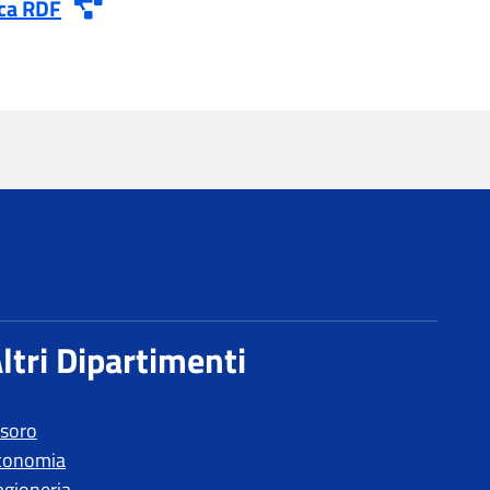
esoro
conomia
agioneria