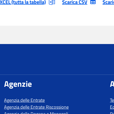
T
E
R