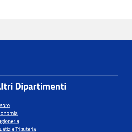
esoro
conomia
agioneria
ustizia Tributaria