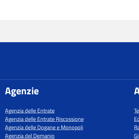
T
E
R
Gi