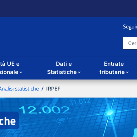
ità UE e
Dati e
Entrate
IRPEF
iche