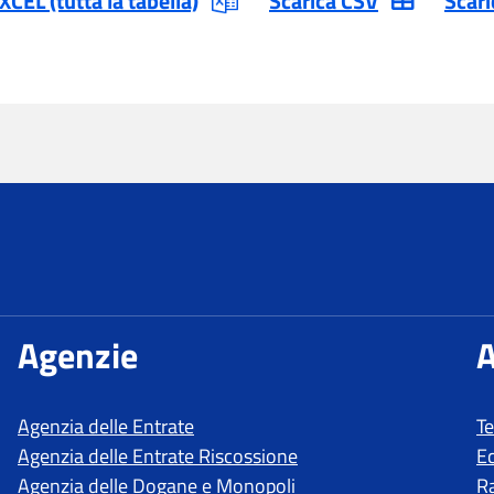
T
E
R