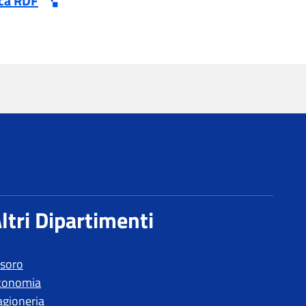
esoro
conomia
agioneria