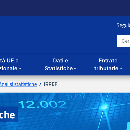
ità UE e
Dati e
Entrate
IRPEF
iche