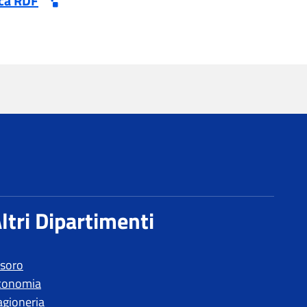
esoro
conomia
agioneria