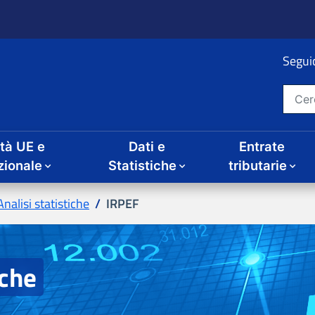
ità UE e
Dati e
Entrate
IRPEF
iche