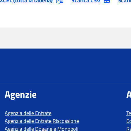
T
E
R