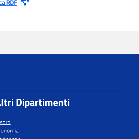
esoro
conomia
agioneria