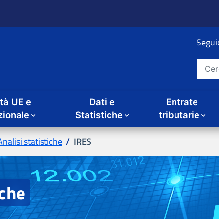
ità UE e
Dati e
Entrate
IRES
iche