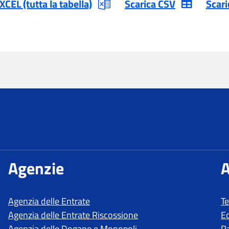
T
E
R