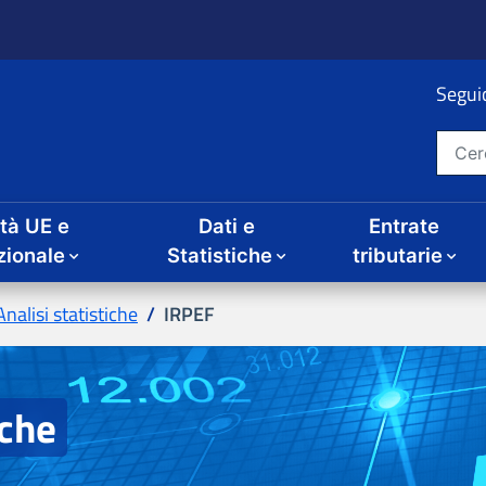
ità UE e
Dati e
Entrate
IRPEF
iche