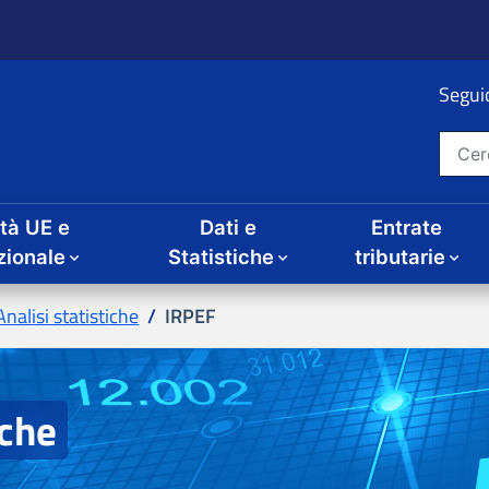
ità UE e
Dati e
Entrate
IRPEF
iche