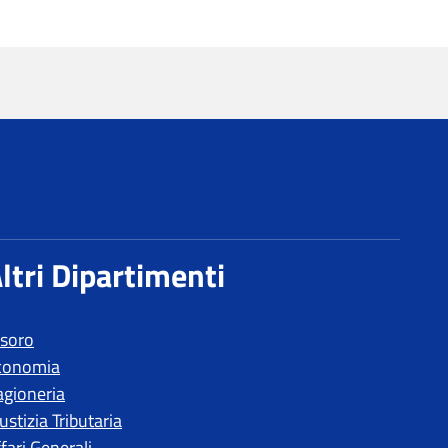
esoro
conomia
agioneria
ustizia Tributaria
fari Generali