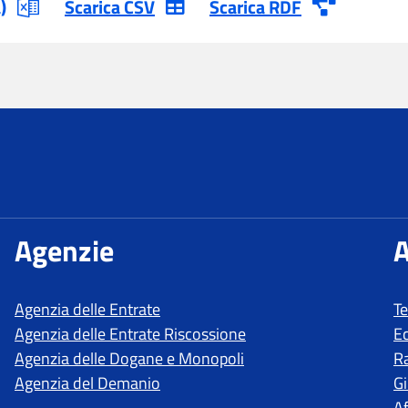
T
E
R
Gi
Af