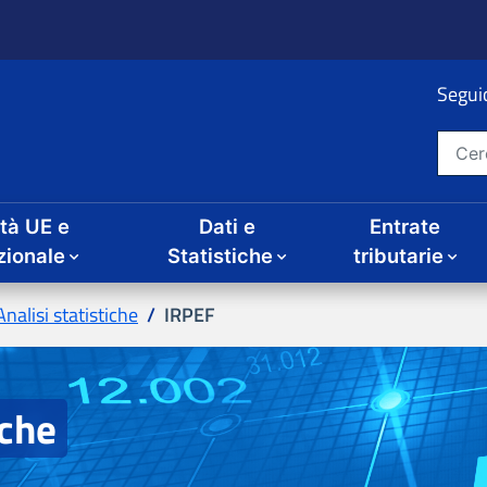
ità UE e
Dati e
Entrate
IRPEF
iche