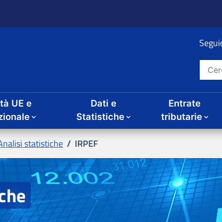
ità UE e
Dati e
Entrate
IRPEF
iche