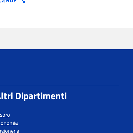
esoro
conomia
agioneria