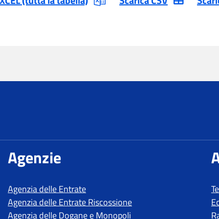
T
E
R