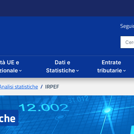
ità UE e
Dati e
Entrate
IRPEF
iche