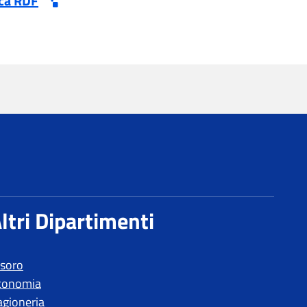
esoro
conomia
agioneria