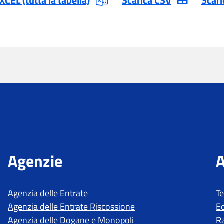
T
E
R