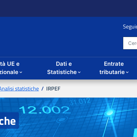
ità UE e
Dati e
Entrate
IRPEF
iche