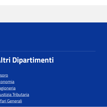
esoro
conomia
agioneria
ustizia Tributaria
fari Generali