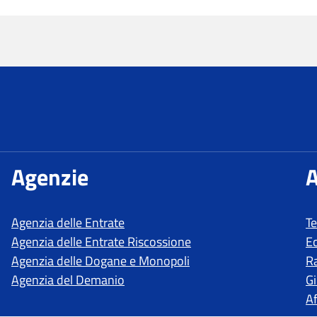
T
E
R
Gi
Af