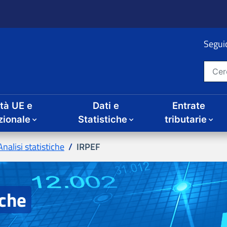
ità UE e
Dati e
Entrate
IRPEF
iche