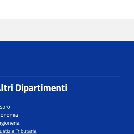
esoro
conomia
agioneria
ustizia Tributaria