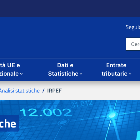
ità UE e
Dati e
Entrate
IRPEF
iche