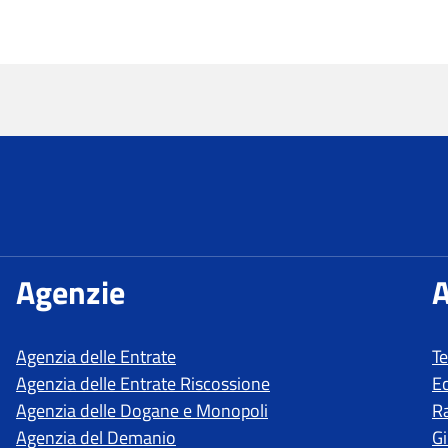
T
E
R
Gi