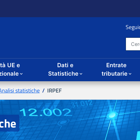
ità UE e
Dati e
Entrate
IRPEF
iche