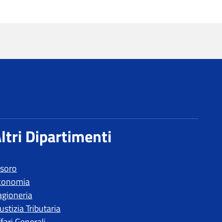
esoro
conomia
agioneria
ustizia Tributaria
fari Generali