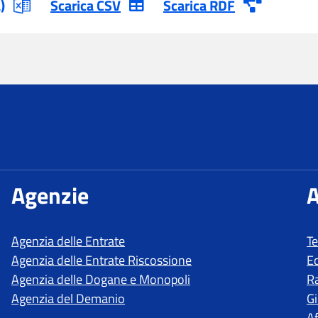
T
E
R
Gi
Af