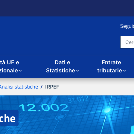
ità UE e
Dati e
Entrate
IRPEF
iche