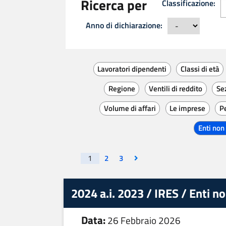
Ricerca per
Classificazione:
C
Anno di dichiarazione:
Lavoratori dipendenti
Classi di età
Regione
Ventili di reddito
Sez
Volume di affari
Le imprese
Pe
Enti non
Visualizza la pagina
Visualizza la pagina
Vai all'ultima pagina
1
2
3
2024 a.i. 2023 / IRES / Enti n
Data:
26 Febbraio 2026