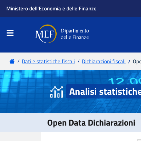
Ministero dell'Economia e delle Finanze
Apri menu principale
Dipartimento delle Finanze
Menu principale
Home
Dati e statistiche fiscali
Dichiarazioni fiscali
Ope
Analisi statistich
Open Data Dichiarazioni