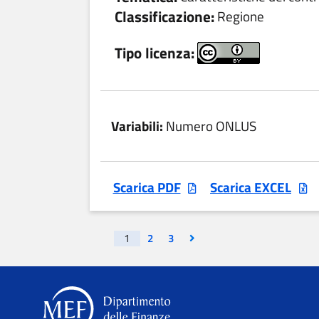
Classificazione:
Regione
Tipo licenza:
Variabili:
Numero ONLUS
Scarica PDF
Scarica EXCEL
Visualizza la pagina
Visualizza la pagina
Vai all'ultima pagina
1
2
3