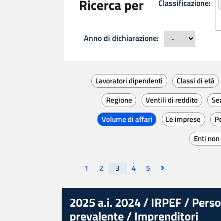
Ricerca per
Classificazione:
C
Anno di dichiarazione:
Lavoratori dipendenti
Classi di età
Regione
Ventili di reddito
Sez
Volume di affari
Le imprese
Pe
Enti non
Visualizza la pagina
Visualizza la pagina
Visualizza la pagina
Visualizza la pagina
Vai all'ultima pagi
1
2
3
4
5
2025 a.i. 2024 / IRPEF / Perso
prevalente / Imprenditori