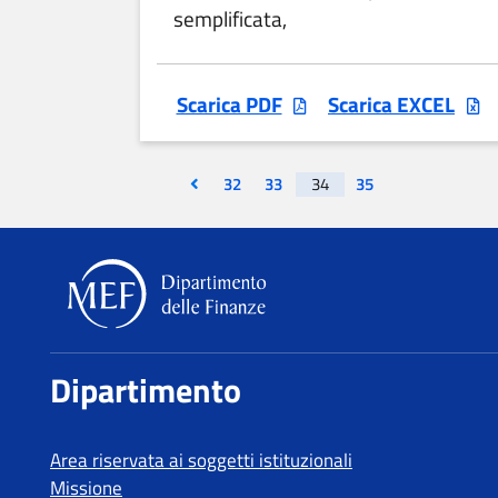
semplificata,
Scarica PDF
Scarica EXCEL
Vai alla prima pagina
Visualizza la pagina
Visualizza la pagina
Visualizza la pagina
32
33
34
35
Dipartimento delle Finanze
Dipartimento
Area riservata ai soggetti istituzionali
Missione