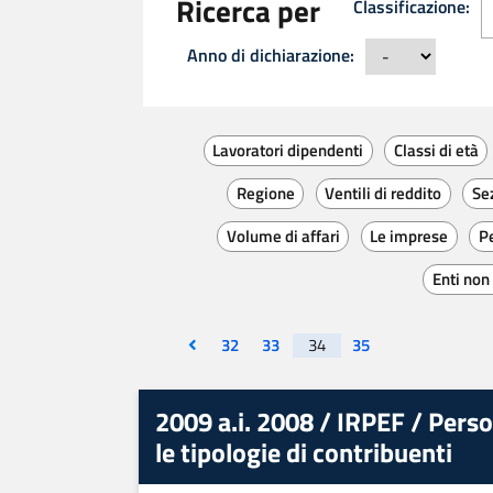
Ricerca per
Classificazione:
C
Anno di dichiarazione:
Lavoratori dipendenti
Classi di età
Regione
Ventili di reddito
Sez
Volume di affari
Le imprese
Pe
Enti non
Vai alla prima pagina
Visualizza la pagina
Visualizza la pagina
Visualizza la pagina
32
33
34
35
2009 a.i. 2008 / IRPEF / Person
le tipologie di contribuenti