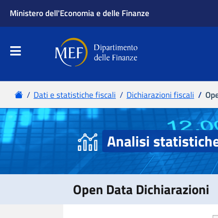
Ministero dell'Economia e delle Finanze
Apri menu principale
Dipartimento delle Finanze
Menu principale
Home
Dati e statistiche fiscali
Dichiarazioni fiscali
Ope
Analisi statistich
Open Data Dichiarazioni