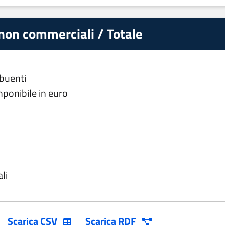
 non commerciali / Totale
ibuenti
mponibile in euro
li
Scarica CSV
Scarica RDF