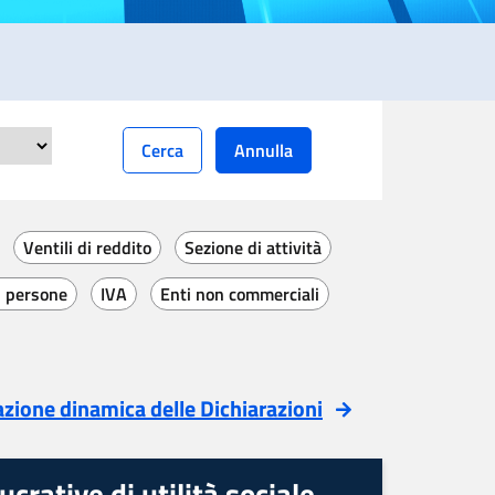
Cerca
Annulla
Ventili di reddito
Sezione di attività
i persone
IVA
Enti non commerciali
zione dinamica delle Dichiarazioni
crative di utilità sociale