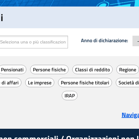
i
lassificazione:
Anno di dichiarazione:
Pensionati
Persone fisiche
Classi di reddito
Regione
di affari
Le imprese
Persone fisiche titolari
Società d
IRAP
Naviga
non commerciali / Organizzazioni non lu