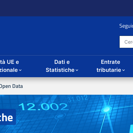
Seguic
Cerca nel sito
ità UE e
Dati e
Entrate
zionale
Statistiche
tributarie
Open Data
che