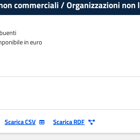
non commerciali / Organizzazioni non lu
ibuenti
mponibile in euro
Scarica CSV
Scarica RDF