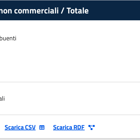
 non commerciali / Totale
ibuenti
li
Scarica CSV
Scarica RDF