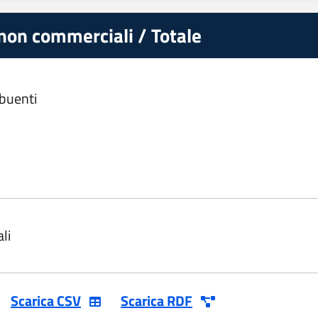
 non commerciali / Totale
ibuenti
li
Scarica CSV
Scarica RDF