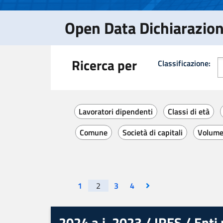
Open Data Dichiarazion
Ricerca per
Classificazione:
C
Lavoratori dipendenti
Classi di età
Comune
Società di capitali
Volume 
Visualizza la pagina
Visualizza la pagina
Visualizza la pagina
Vai all'ultima pagina
1
2
3
4
2024 a.i. 2023 / IRES / Enti 