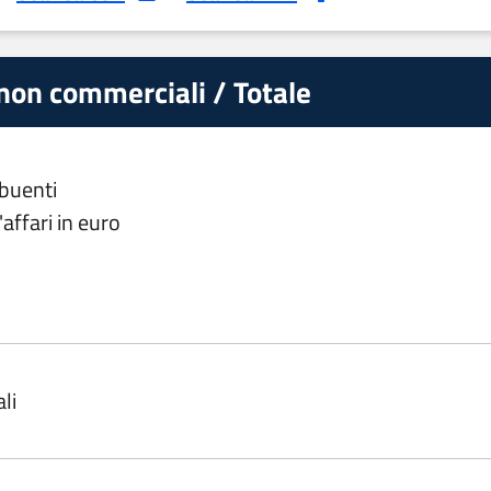
 non commerciali / Totale
ibuenti
affari in euro
li