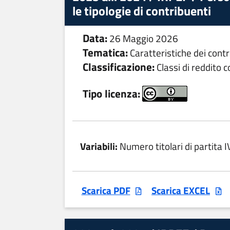
le tipologie di contribuenti
Data:
26 Maggio 2026
Tematica:
Caratteristiche dei contr
Classificazione:
Classi di reddito 
Tipo licenza:
Variabili:
Numero titolari di partita I
Scarica PDF
Scarica EXCEL