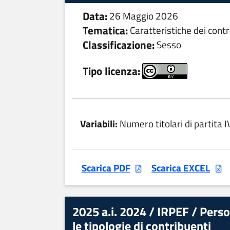
Data:
26 Maggio 2026
Tematica:
Caratteristiche dei contr
Classificazione:
Sesso
Tipo licenza:
Variabili:
Numero titolari di partita I
Scarica PDF
Scarica EXCEL
2025 a.i. 2024 / IRPEF / Person
le tipologie di contribuenti