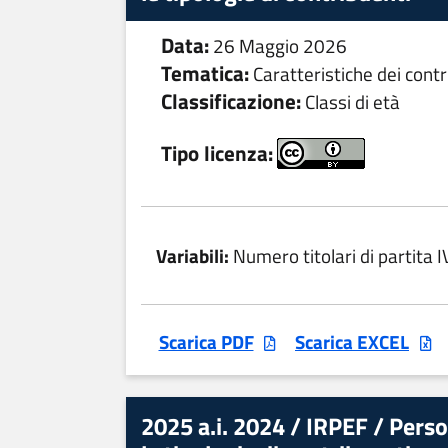
Data:
26 Maggio 2026
Tematica:
Caratteristiche dei contr
Classificazione:
Classi di età
Tipo licenza:
Variabili:
Numero titolari di partita I
Scarica PDF
Scarica EXCEL
2025 a.i. 2024 / IRPEF / Person