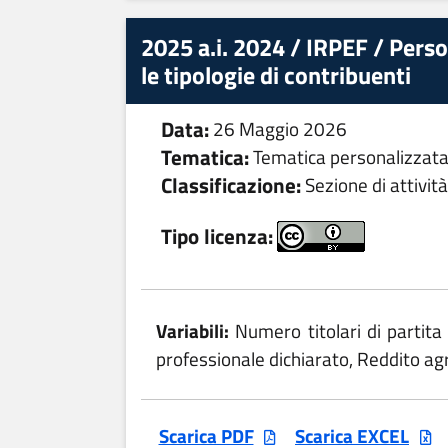
2025 a.i. 2024 / IRPEF / Person
le tipologie di contribuenti
Data:
26 Maggio 2026
Tematica:
Tematica personalizzat
Classificazione:
Sezione di attività
Tipo licenza:
Variabili:
Numero titolari di partita
professionale dichiarato, Reddito agr
Scarica PDF
Scarica EXCEL