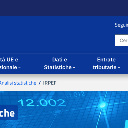
ità UE e
Dati e
Entrate
IRPEF
iche