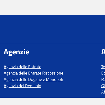
T
E
R
Gi
Af