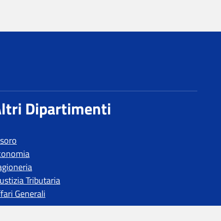
esoro
conomia
agioneria
ustizia Tributaria
fari Generali