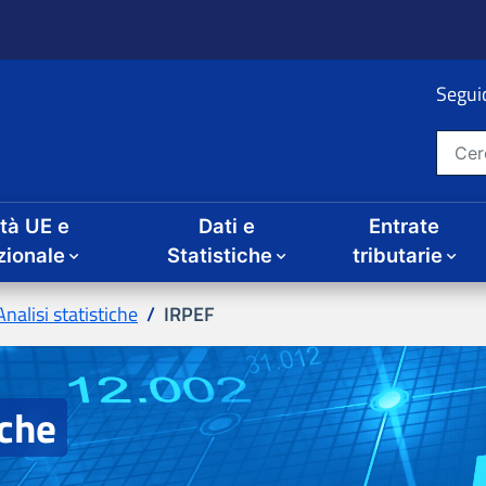
ità UE e
Dati e
Entrate
IRPEF
iche