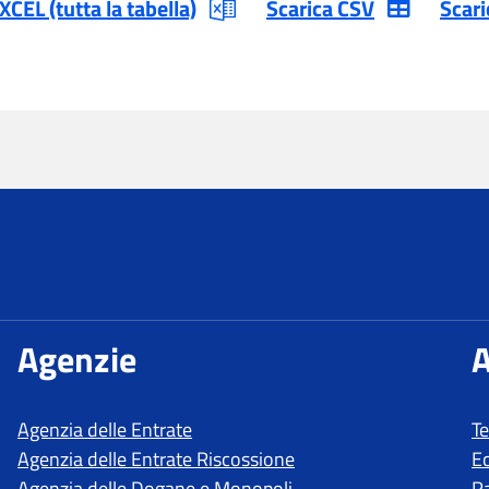
T
E
R