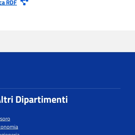
esoro
conomia
agioneria