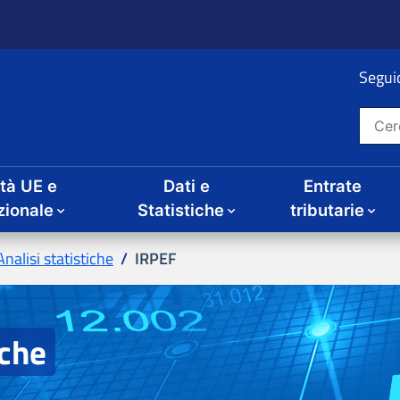
ità UE e
Dati e
Entrate
IRPEF
iche