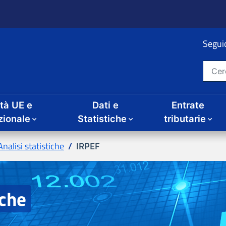
ità UE e
Dati e
Entrate
IRPEF
iche