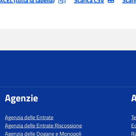
T
E
R