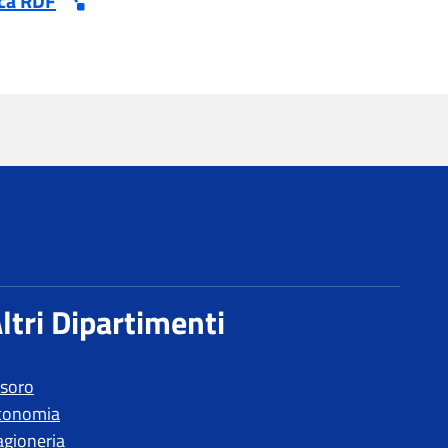
esoro
conomia
agioneria